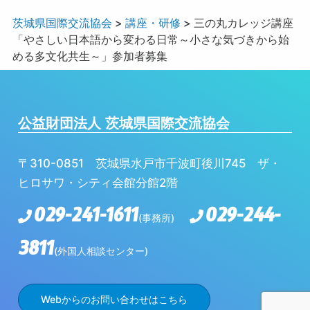
茨城県国際交流協会
>
講座・研修
>
三の丸カレッジ講座
「やさしい日本語から変わる日常～小さな気づきから始
める多文化共生～」参加者募集
公益財団法人 茨城県国際交流協会
〒310-0851 茨城県水戸市千波町後川745 ザ・
ヒロサワ・シティ会館分館2階
029-241-1611
029-244-
(事務所)
3811
(外国人相談センター)
Webからのお問い合わせはこちら