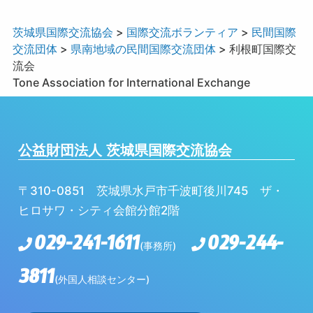
茨城県国際交流協会
>
国際交流ボランティア
>
民間国際
交流団体
>
県南地域の民間国際交流団体
>
利根町国際交
流会
Tone Association for International Exchange
公益財団法人 茨城県国際交流協会
〒310-0851 茨城県水戸市千波町後川745 ザ・
ヒロサワ・シティ会館分館2階
029-241-1611
029-244-
(事務所)
3811
(外国人相談センター)