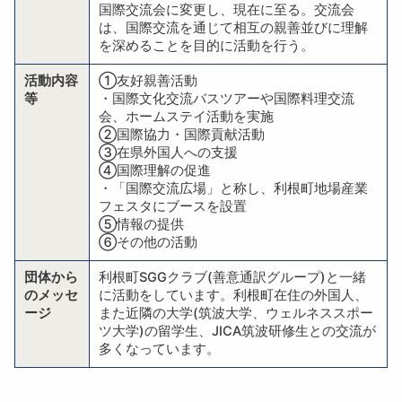
国際交流会に変更し、現在に至る。交流会
は、国際交流を通じて相互の親善並びに理解
を深めることを目的に活動を行う。
活動内容
①友好親善活動
等
・国際文化交流バスツアーや国際料理交流
会、ホームステイ活動を実施
②国際協力・国際貢献活動
③在県外国人への支援
④国際理解の促進
・「国際交流広場」と称し、利根町地場産業
フェスタにブースを設置
⑤情報の提供
⑥その他の活動
団体から
利根町SGGクラブ(善意通訳グループ)と一緒
のメッセ
に活動をしています。利根町在住の外国人、
ージ
また近隣の大学(筑波大学、ウェルネススポー
ツ大学)の留学生、JICA筑波研修生との交流が
多くなっています。